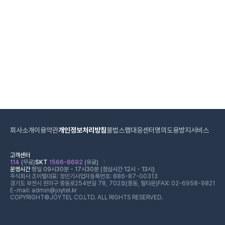
회사소개
이용약관
개인정보처리방침
불법스팸대응센터
명의도용방지서비스
고객센터
114
(무료)
SKT
1566-8692
(유료)
운영시간
평일 09시30분 - 17시30분 (점심시간 12시 - 13시)
주식회사 조이텔
대표: 정민기
사업자등록번호: 886-87-00313
경기도 부천시 원미구 중동로254번길 78, 702호(중동, 필타운)
FAX: 02-6958-9821
E-mail: admin@joytel.kr
COPYRIGHT©JOYTEL CO.LTD. ALL RIGHTS RESERVED.