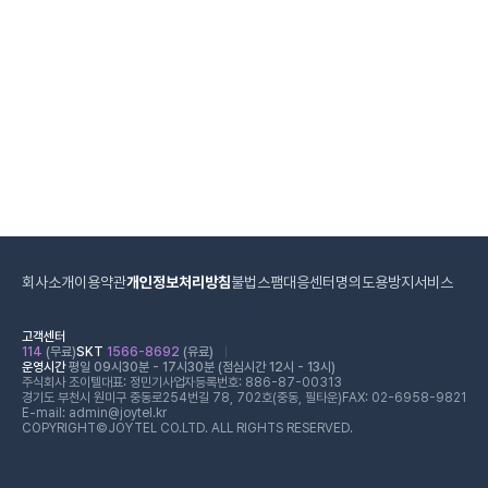
회사소개
이용약관
개인정보처리방침
불법스팸대응센터
명의도용방지서비스
고객센터
114
(무료)
SKT
1566-8692
(유료)
운영시간
평일 09시30분 - 17시30분 (점심시간 12시 - 13시)
주식회사 조이텔
대표: 정민기
사업자등록번호: 886-87-00313
경기도 부천시 원미구 중동로254번길 78, 702호(중동, 필타운)
FAX: 02-6958-9821
E-mail: admin@joytel.kr
COPYRIGHT©JOYTEL CO.LTD. ALL RIGHTS RESERVED.