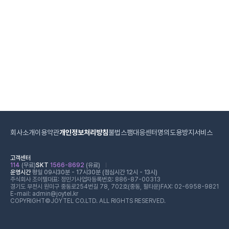
회사소개
이용약관
개인정보처리방침
불법스팸대응센터
명의도용방지서비스
고객센터
114
(무료)
SKT
1566-8692
(유료)
운영시간
평일 09시30분 - 17시30분 (점심시간 12시 - 13시)
주식회사 조이텔
대표: 정민기
사업자등록번호: 886-87-00313
경기도 부천시 원미구 중동로254번길 78, 702호(중동, 필타운)
FAX: 02-6958-9821
E-mail: admin@joytel.kr
COPYRIGHT©JOYTEL CO.LTD. ALL RIGHTS RESERVED.