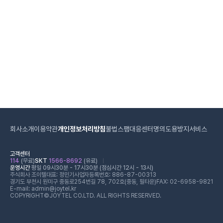
회사소개
이용약관
개인정보처리방침
불법스팸대응센터
명의도용방지서비스
고객센터
114
(무료)
SKT
1566-8692
(유료)
운영시간
평일 09시30분 - 17시30분 (점심시간 12시 - 13시)
주식회사 조이텔
대표: 정민기
사업자등록번호: 886-87-00313
경기도 부천시 원미구 중동로254번길 78, 702호(중동, 필타운)
FAX: 02-6958-9821
E-mail: admin@joytel.kr
COPYRIGHT©JOYTEL CO.LTD. ALL RIGHTS RESERVED.