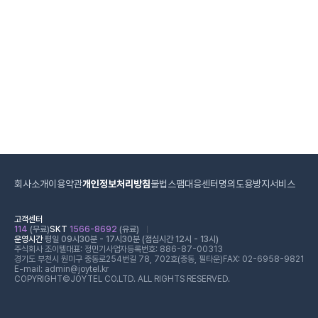
회사소개
이용약관
개인정보처리방침
불법스팸대응센터
명의도용방지서비스
고객센터
114
(무료)
SKT
1566-8692
(유료)
운영시간
평일 09시30분 - 17시30분 (점심시간 12시 - 13시)
주식회사 조이텔
대표: 정민기
사업자등록번호: 886-87-00313
경기도 부천시 원미구 중동로254번길 78, 702호(중동, 필타운)
FAX: 02-6958-9821
E-mail: admin@joytel.kr
COPYRIGHT©JOYTEL CO.LTD. ALL RIGHTS RESERVED.