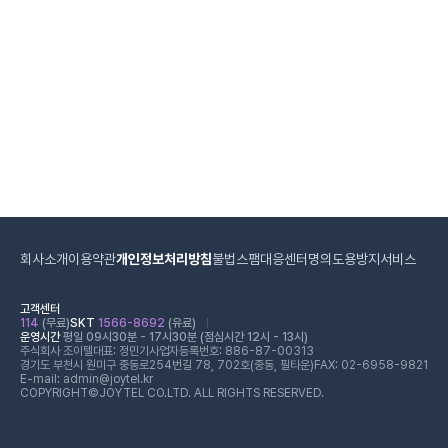
회사소개
이용약관
개인정보처리방침
불법스팸대응센터
명의도용방지서비스
고객센터
114
(무료)
SKT
1566-8692
(유료)
운영시간
평일 09시30분 - 17시30분 (점심시간 12시 - 13시)
주식회사 조이텔
대표: 정민기
사업자등록번호: 886-87-00313
경기도 부천시 원미구 중동로254번길 78, 702호(중동, 필타운)
FAX: 02-6958-9821
E-mail: admin@joytel.kr
COPYRIGHT©JOYTEL CO.LTD. ALL RIGHTS RESERVED.