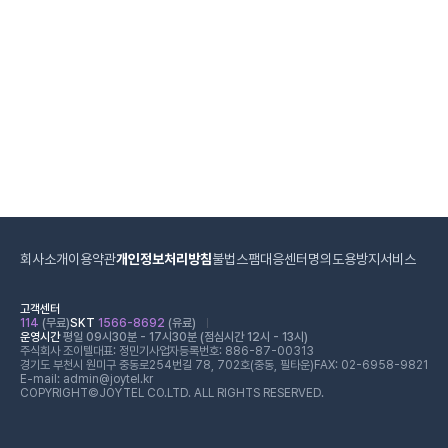
회사소개
이용약관
개인정보처리방침
불법스팸대응센터
명의도용방지서비스
고객센터
114
(무료)
SKT
1566-8692
(유료)
운영시간
평일 09시30분 - 17시30분 (점심시간 12시 - 13시)
주식회사 조이텔
대표: 정민기
사업자등록번호: 886-87-00313
경기도 부천시 원미구 중동로254번길 78, 702호(중동, 필타운)
FAX: 02-6958-9821
E-mail: admin@joytel.kr
COPYRIGHT©JOYTEL CO.LTD. ALL RIGHTS RESERVED.