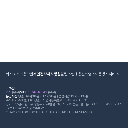
회사소개
이용약관
개인정보처리방침
불법스팸대응센터
명의도용방지서비스
고객센터
114
(무료)
SKT
1566-8692
(유료)
운영시간
평일 09시30분 - 17시30분 (점심시간 12시 - 13시)
주식회사 조이텔
대표: 정민기
사업자등록번호: 886-87-00313
경기도 부천시 원미구 중동로254번길 78, 702호(중동, 필타운)
FAX: 02-6958-9821
E-mail: admin@joytel.kr
COPYRIGHT©JOYTEL CO.LTD. ALL RIGHTS RESERVED.