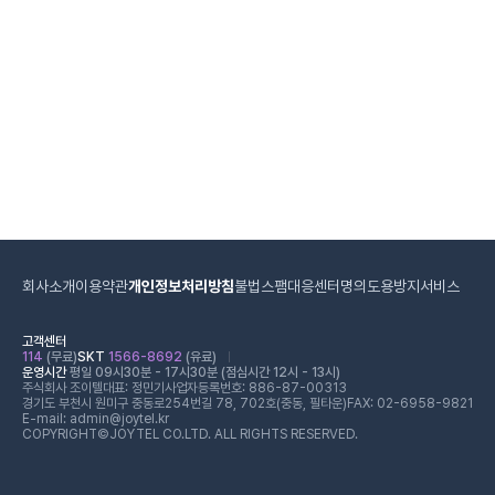
회사소개
이용약관
개인정보처리방침
불법스팸대응센터
명의도용방지서비스
고객센터
114
(무료)
SKT
1566-8692
(유료)
운영시간
평일 09시30분 - 17시30분 (점심시간 12시 - 13시)
주식회사 조이텔
대표: 정민기
사업자등록번호: 886-87-00313
경기도 부천시 원미구 중동로254번길 78, 702호(중동, 필타운)
FAX: 02-6958-9821
E-mail: admin@joytel.kr
COPYRIGHT©JOYTEL CO.LTD. ALL RIGHTS RESERVED.