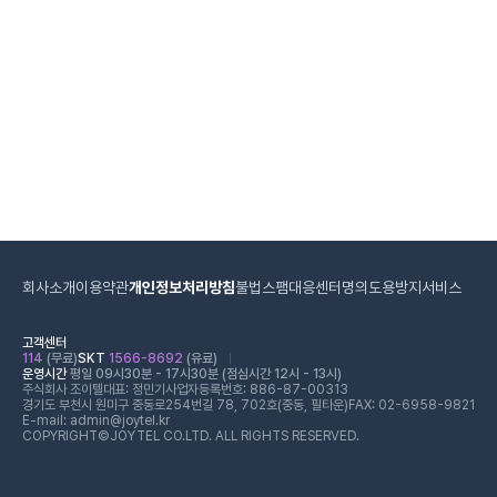
회사소개
이용약관
개인정보처리방침
불법스팸대응센터
명의도용방지서비스
고객센터
114
(무료)
SKT
1566-8692
(유료)
운영시간
평일 09시30분 - 17시30분 (점심시간 12시 - 13시)
주식회사 조이텔
대표: 정민기
사업자등록번호: 886-87-00313
경기도 부천시 원미구 중동로254번길 78, 702호(중동, 필타운)
FAX: 02-6958-9821
E-mail: admin@joytel.kr
COPYRIGHT©JOYTEL CO.LTD. ALL RIGHTS RESERVED.