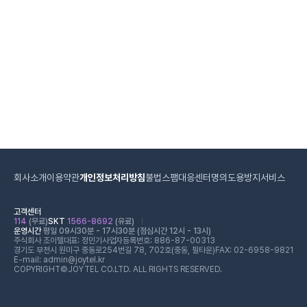
회사소개
이용약관
개인정보처리방침
불법스팸대응센터
명의도용방지서비스
고객센터
114
(무료)
SKT
1566-8692
(유료)
운영시간
평일 09시30분 - 17시30분 (점심시간 12시 - 13시)
주식회사 조이텔
대표: 정민기
사업자등록번호: 886-87-00313
경기도 부천시 원미구 중동로254번길 78, 702호(중동, 필타운)
FAX: 02-6958-9821
E-mail: admin@joytel.kr
COPYRIGHT©JOYTEL CO.LTD. ALL RIGHTS RESERVED.