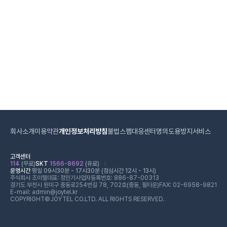
회사소개
이용약관
개인정보처리방침
불법스팸대응센터
명의도용방지서비스
고객센터
114
(무료)
SKT
1566-8692
(유료)
운영시간
평일 09시30분 - 17시30분 (점심시간 12시 - 13시)
주식회사 조이텔
대표: 정민기
사업자등록번호: 886-87-00313
경기도 부천시 원미구 중동로254번길 78, 702호(중동, 필타운)
FAX: 02-6958-9821
E-mail: admin@joytel.kr
COPYRIGHT©JOYTEL CO.LTD. ALL RIGHTS RESERVED.