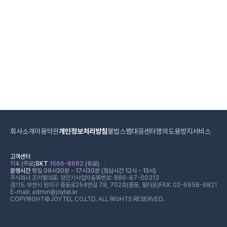
회사소개
이용약관
개인정보처리방침
불법스팸대응센터
명의도용방지서비스
고객센터
114
(무료)
SKT
1566-8692
(유료)
운영시간
평일 09시30분 - 17시30분 (점심시간 12시 - 13시)
주식회사 조이텔
대표: 정민기
사업자등록번호: 886-87-00313
경기도 부천시 원미구 중동로254번길 78, 702호(중동, 필타운)
FAX: 02-6958-9821
E-mail: admin@joytel.kr
COPYRIGHT©JOYTEL CO.LTD. ALL RIGHTS RESERVED.