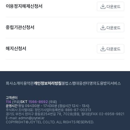
이용정지해제신청서
다운로드
중립기관신청서
다운로드
해지신청서
다운로드
회사소개
이용약관
개인정보처리방침
불법스팸대응센터
명의도용방지서비스
고객센터
114
(무료)
SKT
1566-8692
(유료)
운영시간
평일 09시30분 - 17시30분 (점심시간 12시 - 13시)
주식회사 조이텔
대표: 정민기
사업자등록번호: 886-87-00313
경기도 부천시 원미구 중동로254번길 78, 702호(중동, 필타운)
FAX: 02-6958-9821
E-mail: admin@joytel.kr
COPYRIGHT©JOYTEL CO.LTD. ALL RIGHTS RESERVED.