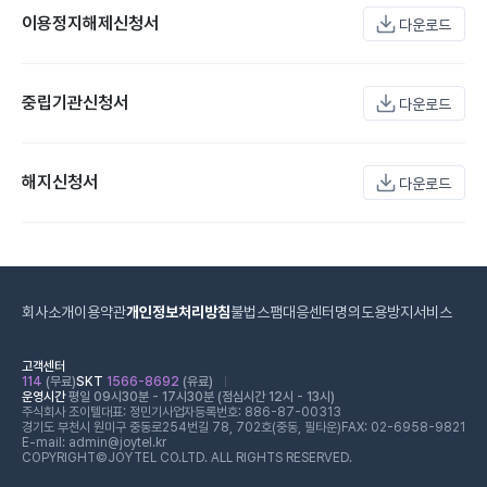
이용정지해제신청서
다운로드
중립기관신청서
다운로드
해지신청서
다운로드
회사소개
이용약관
개인정보처리방침
불법스팸대응센터
명의도용방지서비스
고객센터
114
(무료)
SKT
1566-8692
(유료)
운영시간
평일 09시30분 - 17시30분 (점심시간 12시 - 13시)
주식회사 조이텔
대표: 정민기
사업자등록번호: 886-87-00313
경기도 부천시 원미구 중동로254번길 78, 702호(중동, 필타운)
FAX: 02-6958-9821
E-mail: admin@joytel.kr
COPYRIGHT©JOYTEL CO.LTD. ALL RIGHTS RESERVED.