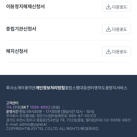
이용정지해제신청서
다운로드
중립기관신청서
다운로드
해지신청서
다운로드
회사소개
이용약관
개인정보처리방침
불법스팸대응센터
명의도용방지서비스
고객센터
114
(무료)
SKT
1566-8692
(유료)
운영시간
평일 09시30분 - 17시30분 (점심시간 12시 - 13시)
주식회사 조이텔
대표: 정민기
사업자등록번호: 886-87-00313
경기도 부천시 원미구 중동로254번길 78, 702호(중동, 필타운)
FAX: 02-6958-9821
E-mail: admin@joytel.kr
COPYRIGHT©JOYTEL CO.LTD. ALL RIGHTS RESERVED.