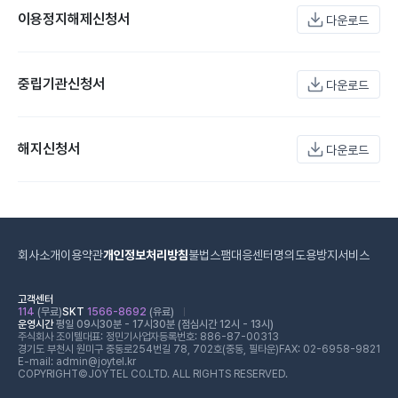
이용정지해제신청서
다운로드
중립기관신청서
다운로드
해지신청서
다운로드
회사소개
이용약관
개인정보처리방침
불법스팸대응센터
명의도용방지서비스
고객센터
114
(무료)
SKT
1566-8692
(유료)
운영시간
평일 09시30분 - 17시30분 (점심시간 12시 - 13시)
주식회사 조이텔
대표: 정민기
사업자등록번호: 886-87-00313
경기도 부천시 원미구 중동로254번길 78, 702호(중동, 필타운)
FAX: 02-6958-9821
E-mail: admin@joytel.kr
COPYRIGHT©JOYTEL CO.LTD. ALL RIGHTS RESERVED.