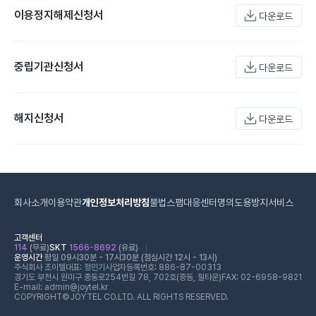
이용정지해제신청서
다운로드
중립기관신청서
다운로드
해지신청서
다운로드
회사소개
이용약관
개인정보처리방침
불법스팸대응센터
명의도용방지서비스
고객센터
114
(무료)
SKT
1566-8692
(유료)
운영시간
평일 09시30분 - 17시30분 (점심시간 12시 - 13시)
주식회사 조이텔
대표: 정민기
사업자등록번호: 886-87-00313
경기도 부천시 원미구 중동로254번길 78, 702호(중동, 필타운)
FAX: 02-6958-9821
E-mail: admin@joytel.kr
COPYRIGHT©JOYTEL CO.LTD. ALL RIGHTS RESERVED.