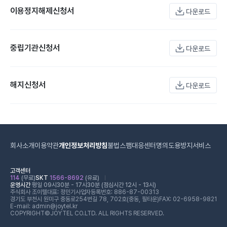
이용정지해제신청서
다운로드
중립기관신청서
다운로드
해지신청서
다운로드
회사소개
이용약관
개인정보처리방침
불법스팸대응센터
명의도용방지서비스
고객센터
114
(무료)
SKT
1566-8692
(유료)
운영시간
평일 09시30분 - 17시30분 (점심시간 12시 - 13시)
주식회사 조이텔
대표: 정민기
사업자등록번호: 886-87-00313
경기도 부천시 원미구 중동로254번길 78, 702호(중동, 필타운)
FAX: 02-6958-9821
E-mail: admin@joytel.kr
COPYRIGHT©JOYTEL CO.LTD. ALL RIGHTS RESERVED.