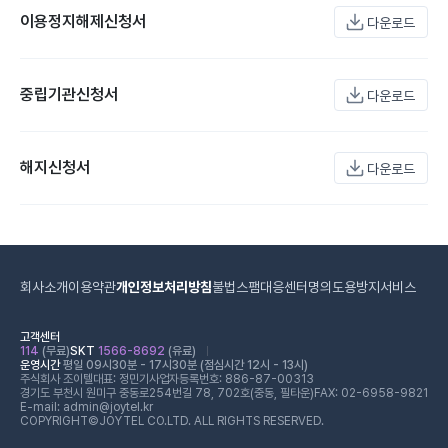
이용정지해제신청서
다운로드
중립기관신청서
다운로드
해지신청서
다운로드
회사소개
이용약관
개인정보처리방침
불법스팸대응센터
명의도용방지서비스
고객센터
114
(무료)
SKT
1566-8692
(유료)
운영시간
평일 09시30분 - 17시30분 (점심시간 12시 - 13시)
주식회사 조이텔
대표: 정민기
사업자등록번호: 886-87-00313
경기도 부천시 원미구 중동로254번길 78, 702호(중동, 필타운)
FAX: 02-6958-9821
E-mail: admin@joytel.kr
COPYRIGHT©JOYTEL CO.LTD. ALL RIGHTS RESERVED.