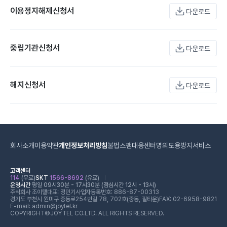
이용정지해제신청서
다운로드
중립기관신청서
다운로드
해지신청서
다운로드
회사소개
이용약관
개인정보처리방침
불법스팸대응센터
명의도용방지서비스
고객센터
114
(무료)
SKT
1566-8692
(유료)
운영시간
평일 09시30분 - 17시30분 (점심시간 12시 - 13시)
주식회사 조이텔
대표: 정민기
사업자등록번호: 886-87-00313
경기도 부천시 원미구 중동로254번길 78, 702호(중동, 필타운)
FAX: 02-6958-9821
E-mail: admin@joytel.kr
COPYRIGHT©JOYTEL CO.LTD. ALL RIGHTS RESERVED.