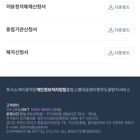
이용정지해제신청서
다운로드
중립기관신청서
다운로드
해지신청서
다운로드
회사소개
이용약관
개인정보처리방침
불법스팸대응센터
명의도용방지서비스
고객센터
114
(무료)
SKT
1566-8692
(유료)
운영시간
평일 09시30분 - 17시30분 (점심시간 12시 - 13시)
주식회사 조이텔
대표: 정민기
사업자등록번호: 886-87-00313
경기도 부천시 원미구 중동로254번길 78, 702호(중동, 필타운)
FAX: 02-6958-9821
E-mail: admin@joytel.kr
COPYRIGHT©JOYTEL CO.LTD. ALL RIGHTS RESERVED.