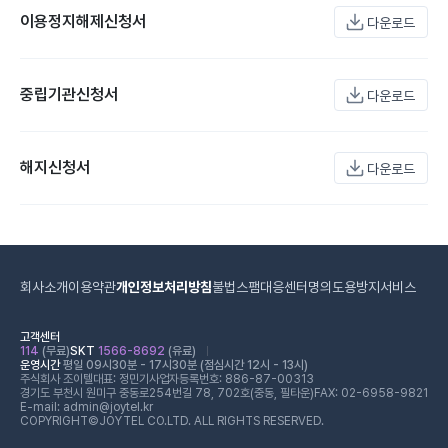
이용정지해제신청서
다운로드
중립기관신청서
다운로드
해지신청서
다운로드
회사소개
이용약관
개인정보처리방침
불법스팸대응센터
명의도용방지서비스
고객센터
114
(무료)
SKT
1566-8692
(유료)
운영시간
평일 09시30분 - 17시30분 (점심시간 12시 - 13시)
주식회사 조이텔
대표: 정민기
사업자등록번호: 886-87-00313
경기도 부천시 원미구 중동로254번길 78, 702호(중동, 필타운)
FAX: 02-6958-9821
E-mail: admin@joytel.kr
COPYRIGHT©JOYTEL CO.LTD. ALL RIGHTS RESERVED.