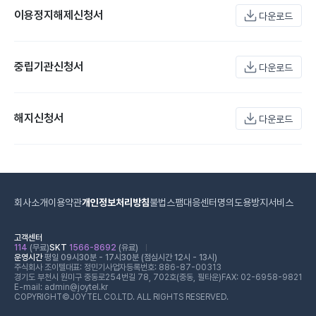
이용정지해제신청서
다운로드
중립기관신청서
다운로드
해지신청서
다운로드
회사소개
이용약관
개인정보처리방침
불법스팸대응센터
명의도용방지서비스
고객센터
114
(무료)
SKT
1566-8692
(유료)
운영시간
평일 09시30분 - 17시30분 (점심시간 12시 - 13시)
주식회사 조이텔
대표: 정민기
사업자등록번호: 886-87-00313
경기도 부천시 원미구 중동로254번길 78, 702호(중동, 필타운)
FAX: 02-6958-9821
E-mail: admin@joytel.kr
COPYRIGHT©JOYTEL CO.LTD. ALL RIGHTS RESERVED.