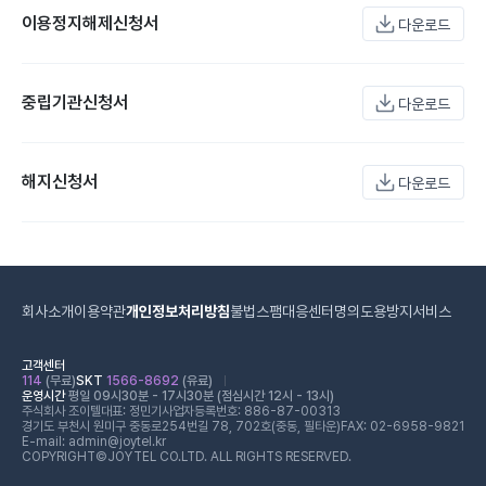
이용정지해제신청서
다운로드
중립기관신청서
다운로드
해지신청서
다운로드
회사소개
이용약관
개인정보처리방침
불법스팸대응센터
명의도용방지서비스
고객센터
114
(무료)
SKT
1566-8692
(유료)
운영시간
평일 09시30분 - 17시30분 (점심시간 12시 - 13시)
주식회사 조이텔
대표: 정민기
사업자등록번호: 886-87-00313
경기도 부천시 원미구 중동로254번길 78, 702호(중동, 필타운)
FAX: 02-6958-9821
E-mail: admin@joytel.kr
COPYRIGHT©JOYTEL CO.LTD. ALL RIGHTS RESERVED.