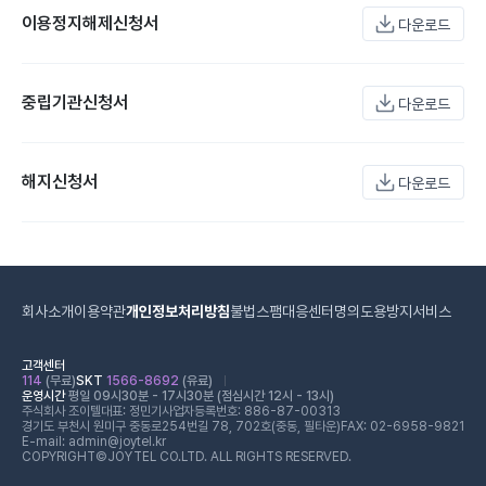
이용정지해제신청서
다운로드
중립기관신청서
다운로드
해지신청서
다운로드
회사소개
이용약관
개인정보처리방침
불법스팸대응센터
명의도용방지서비스
고객센터
114
(무료)
SKT
1566-8692
(유료)
운영시간
평일 09시30분 - 17시30분 (점심시간 12시 - 13시)
주식회사 조이텔
대표: 정민기
사업자등록번호: 886-87-00313
경기도 부천시 원미구 중동로254번길 78, 702호(중동, 필타운)
FAX: 02-6958-9821
E-mail: admin@joytel.kr
COPYRIGHT©JOYTEL CO.LTD. ALL RIGHTS RESERVED.