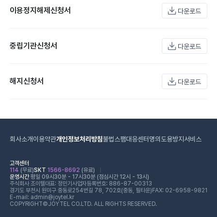
이용정지해제신청서
다운로드
중립기관신청서
다운로드
해지신청서
다운로드
회사소개
이용약관
개인정보처리방침
불법스팸대응센터
명의도용방지서비스
고객센터
114
(무료)
SKT
1566-8692
(유료)
운영시간
평일 09시30분 - 17시30분 (점심시간 12시 - 13시)
주식회사 조이텔
대표: 정민기
사업자등록번호: 886-87-00313
경기도 부천시 원미구 중동로254번길 78, 702호(중동, 필타운)
FAX: 02-6958-9821
E-mail: admin@joytel.kr
COPYRIGHT©JOYTEL CO.LTD. ALL RIGHTS RESERVED.