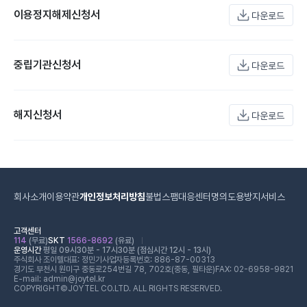
이용정지해제신청서
다운로드
중립기관신청서
다운로드
해지신청서
다운로드
회사소개
이용약관
개인정보처리방침
불법스팸대응센터
명의도용방지서비스
고객센터
114
(무료)
SKT
1566-8692
(유료)
운영시간
평일 09시30분 - 17시30분 (점심시간 12시 - 13시)
주식회사 조이텔
대표: 정민기
사업자등록번호: 886-87-00313
경기도 부천시 원미구 중동로254번길 78, 702호(중동, 필타운)
FAX: 02-6958-9821
E-mail: admin@joytel.kr
COPYRIGHT©JOYTEL CO.LTD. ALL RIGHTS RESERVED.