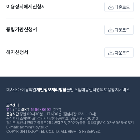
이용정지해제신청서
다운로드
중립기관신청서
다운로드
해지신청서
다운로드
회사소개
이용약관
개인정보처리방침
불법스팸대응센터
명의도용방지서비스
고객센터
114
(무료)
SKT
1566-8692
(유료)
운영시간
평일 09시30분 - 17시30분 (점심시간 12시 - 13시)
주식회사 조이텔
대표: 정민기
사업자등록번호: 886-87-00313
경기도 부천시 원미구 중동로254번길 78, 702호(중동, 필타운)
FAX: 02-6958-9821
E-mail: admin@joytel.kr
COPYRIGHT©JOYTEL CO.LTD. ALL RIGHTS RESERVED.