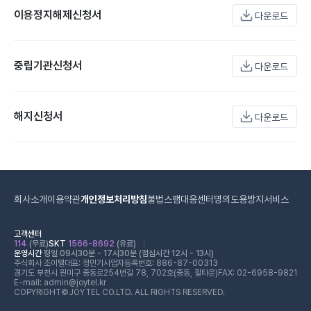
이용정지해제신청서
다운로드
중립기관신청서
다운로드
해지신청서
다운로드
회사소개
이용약관
개인정보처리방침
불법스팸대응센터
명의도용방지서비스
고객센터
114
(무료)
SKT
1566-8692
(유료)
운영시간
평일 09시30분 - 17시30분 (점심시간 12시 - 13시)
주식회사 조이텔
대표: 정민기
사업자등록번호: 886-87-00313
경기도 부천시 원미구 중동로254번길 78, 702호(중동, 필타운)
FAX: 02-6958-9821
E-mail: admin@joytel.kr
COPYRIGHT©JOYTEL CO.LTD. ALL RIGHTS RESERVED.