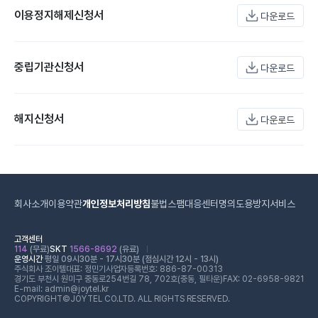
이용정지해제신청서
다운로드
중립기관신청서
다운로드
해지신청서
다운로드
회사소개
이용약관
개인정보처리방침
불법스팸대응센터
명의도용방지서비스
고객센터
114
(무료)
SKT
1566-8692
(유료)
운영시간
평일 09시30분 - 17시30분 (점심시간 12시 - 13시)
주식회사 조이텔
대표: 정민기
사업자등록번호: 886-87-00313
경기도 부천시 원미구 중동로254번길 78, 702호(중동, 필타운)
FAX: 02-6958-9821
E-mail: admin@joytel.kr
COPYRIGHT©JOYTEL CO.LTD. ALL RIGHTS RESERVED.