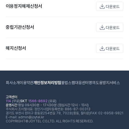
이용정지해제신청서
다운로드
중립기관신청서
다운로드
해지신청서
다운로드
회사소개
이용약관
개인정보처리방침
불법스팸대응센터
명의도용방지서비스
고객센터
114
(무료)
SKT
1566-8692
(유료)
운영시간
평일 09시30분 - 17시30분 (점심시간 12시 - 13시)
주식회사 조이텔
대표: 정민기
사업자등록번호: 886-87-00313
경기도 부천시 원미구 중동로254번길 78, 702호(중동, 필타운)
FAX: 02-6958-9821
E-mail: admin@joytel.kr
COPYRIGHT©JOYTEL CO.LTD. ALL RIGHTS RESERVED.