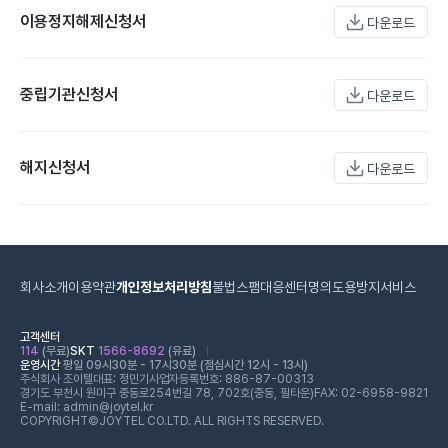
이용정지해제신청서
다운로드
중립기관신청서
다운로드
해지신청서
다운로드
회사소개
이용약관
개인정보처리방침
불법스팸대응센터
명의도용방지서비스
고객센터
114
(무료)
SKT
1566-8692
(유료)
운영시간
평일 09시30분 - 17시30분 (점심시간 12시 - 13시)
주식회사 조이텔
대표: 정민기
사업자등록번호: 886-87-00313
경기도 부천시 원미구 중동로254번길 78, 702호(중동, 필타운)
FAX: 02-6958-9821
E-mail: admin@joytel.kr
COPYRIGHT©JOYTEL CO.LTD. ALL RIGHTS RESERVED.