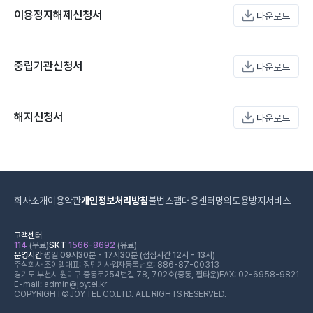
이용정지해제신청서
다운로드
중립기관신청서
다운로드
해지신청서
다운로드
회사소개
이용약관
개인정보처리방침
불법스팸대응센터
명의도용방지서비스
고객센터
114
(무료)
SKT
1566-8692
(유료)
운영시간
평일 09시30분 - 17시30분 (점심시간 12시 - 13시)
주식회사 조이텔
대표: 정민기
사업자등록번호: 886-87-00313
경기도 부천시 원미구 중동로254번길 78, 702호(중동, 필타운)
FAX: 02-6958-9821
E-mail: admin@joytel.kr
COPYRIGHT©JOYTEL CO.LTD. ALL RIGHTS RESERVED.