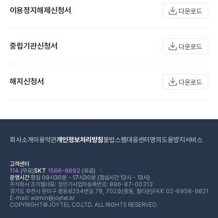
이용정지해제신청서
다운로드
중립기관신청서
다운로드
해지신청서
다운로드
회사소개
이용약관
개인정보처리방침
불법스팸대응센터
명의도용방지서비스
고객센터
114
(무료)
SKT
1566-8692
(유료)
운영시간
평일 09시30분 - 17시30분 (점심시간 12시 - 13시)
주식회사 조이텔
대표: 정민기
사업자등록번호: 886-87-00313
경기도 부천시 원미구 중동로254번길 78, 702호(중동, 필타운)
FAX: 02-6958-9821
E-mail: admin@joytel.kr
COPYRIGHT©JOYTEL CO.LTD. ALL RIGHTS RESERVED.