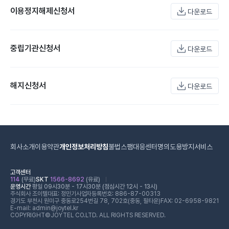
이용정지해제신청서
다운로드
중립기관신청서
다운로드
해지신청서
다운로드
회사소개
이용약관
개인정보처리방침
불법스팸대응센터
명의도용방지서비스
고객센터
114
(무료)
SKT
1566-8692
(유료)
운영시간
평일 09시30분 - 17시30분 (점심시간 12시 - 13시)
주식회사 조이텔
대표: 정민기
사업자등록번호: 886-87-00313
경기도 부천시 원미구 중동로254번길 78, 702호(중동, 필타운)
FAX: 02-6958-9821
E-mail: admin@joytel.kr
COPYRIGHT©JOYTEL CO.LTD. ALL RIGHTS RESERVED.