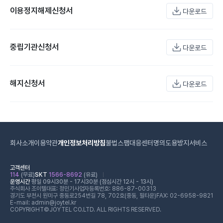
이용정지해제신청서
다운로드
중립기관신청서
다운로드
해지신청서
다운로드
회사소개
이용약관
개인정보처리방침
불법스팸대응센터
명의도용방지서비스
고객센터
114
(무료)
SKT
1566-8692
(유료)
운영시간
평일 09시30분 - 17시30분 (점심시간 12시 - 13시)
주식회사 조이텔
대표: 정민기
사업자등록번호: 886-87-00313
경기도 부천시 원미구 중동로254번길 78, 702호(중동, 필타운)
FAX: 02-6958-9821
E-mail: admin@joytel.kr
COPYRIGHT©JOYTEL CO.LTD. ALL RIGHTS RESERVED.