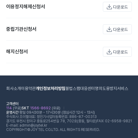
이용정지해제신청서
다운로드
중립기관신청서
다운로드
해지신청서
다운로드
회사소개
이용약관
개인정보처리방침
불법스팸대응센터
명의도용방지서비스
고객센터
114
(무료)
SKT
1566-8692
(유료)
운영시간
평일 09시30분 - 17시30분 (점심시간 12시 - 13시)
주식회사 조이텔
대표: 정민기
사업자등록번호: 886-87-00313
경기도 부천시 원미구 중동로254번길 78, 702호(중동, 필타운)
FAX: 02-6958-9821
E-mail: admin@joytel.kr
COPYRIGHT©JOYTEL CO.LTD. ALL RIGHTS RESERVED.