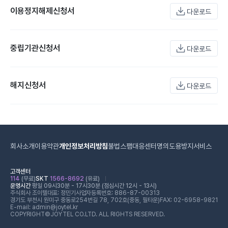
이용정지해제신청서
다운로드
중립기관신청서
다운로드
해지신청서
다운로드
회사소개
이용약관
개인정보처리방침
불법스팸대응센터
명의도용방지서비스
고객센터
114
(무료)
SKT
1566-8692
(유료)
운영시간
평일 09시30분 - 17시30분 (점심시간 12시 - 13시)
주식회사 조이텔
대표: 정민기
사업자등록번호: 886-87-00313
경기도 부천시 원미구 중동로254번길 78, 702호(중동, 필타운)
FAX: 02-6958-9821
E-mail: admin@joytel.kr
COPYRIGHT©JOYTEL CO.LTD. ALL RIGHTS RESERVED.