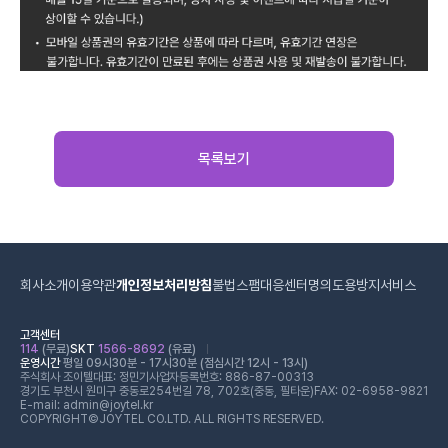
목록보기
회사소개
이용약관
개인정보처리방침
불법스팸대응센터
명의도용방지서비스
고객센터
114
(무료)
SKT
1566-8692
(유료)
운영시간
평일 09시30분 - 17시30분 (점심시간 12시 - 13시)
주식회사 조이텔
대표: 정민기
사업자등록번호: 886-87-00313
경기도 부천시 원미구 중동로254번길 78, 702호(중동, 필타운)
FAX: 02-6958-9821
E-mail: admin@joytel.kr
COPYRIGHT©JOYTEL CO.LTD. ALL RIGHTS RESERVED.