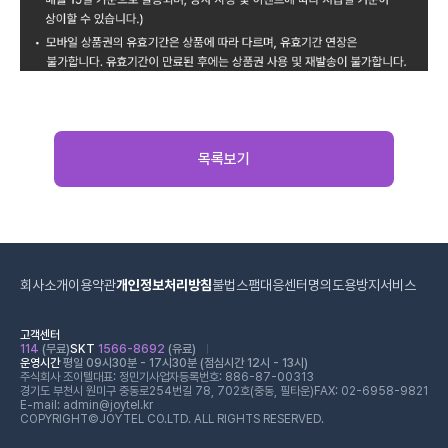
목록보기
회사소개
이용약관
개인정보처리방침
불법스팸대응센터
명의도용방지서비스
고객센터
114
(무료)
SKT
1566-8692
(유료)
운영시간
평일 09시30분 - 17시30분 (점심시간 12시 - 13시)
주식회사 조이텔
대표: 정민기
사업자등록번호: 886-87-00313
경기도 부천시 원미구 중동로254번길 78, 702호(중동, 필타운)
FAX: 02-6958-9821
E-mail: admin@joytel.kr
COPYRIGHT©JOYTEL CO.LTD. ALL RIGHTS RESERVED.