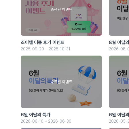
조이텔 어플 후기 이벤트
8월 이달의
2025-09-29 ~ 2025-10-31
2026-08-
6월 이달의 특가
6월 이달의
2026-06-10 ~ 2026-06-30
2026-05-3