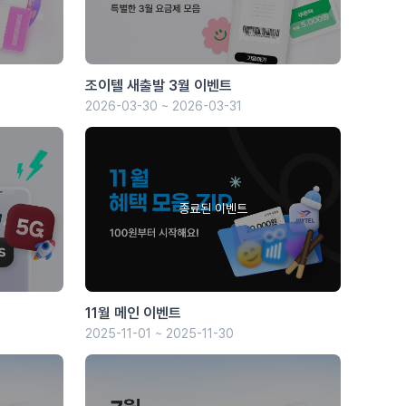
조이텔 새출발 3월 이벤트
2026-03-30 ~ 2026-03-31
11월 메인 이벤트
2025-11-01 ~ 2025-11-30