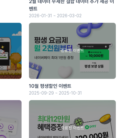
2월 데이터 무제한 결합 데이터 추가 제공 이
벤트
2026-01-31 ~ 2026-03-02
10월 평생할인 이벤트
2025-09-29 ~ 2025-10-31