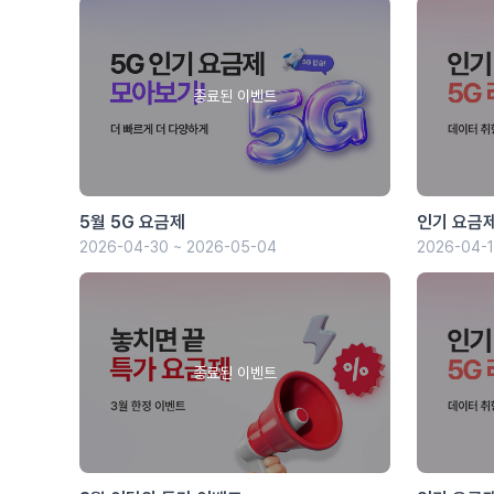
5월 5G 요금제
인기 요금제
2026-04-30 ~ 2026-05-04
2026-04-1