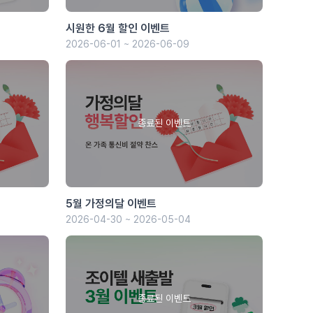
시원한 6월 할인 이벤트
2026-06-01 ~ 2026-06-09
5월 가정의달 이벤트
2026-04-30 ~ 2026-05-04