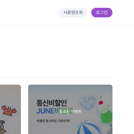
사용량조회
로그인