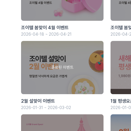
조이텔 봄맞이 4월 이벤트
조이텔 봄맞
2026-04-18 ~ 2026-04-21
2026-04-2
2월 설맞이 이벤트
1월 평생
2026-01-31 ~ 2026-03-02
2026-01-0