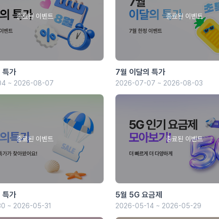
 특가
7월 이달의 특가
04 ~ 2026-08-07
2026-07-07 ~ 2026-08-03
 특가
5월 5G 요금제
0 ~ 2026-05-31
2026-05-14 ~ 2026-05-29