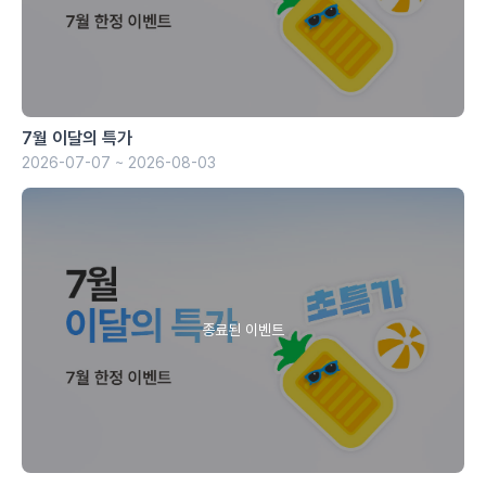
7월 이달의 특가
2026-07-07 ~ 2026-08-03