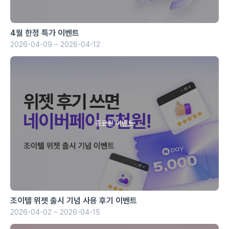
4월 한정 특가 이벤트
2026-04-09 ~ 2026-04-12
조이텔 위젯 출시 기념 사용 후기 이벤트
2026-04-02 ~ 2026-04-15