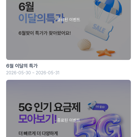
6월 이달의 특가
2026-05-30 ~ 2026-05-31