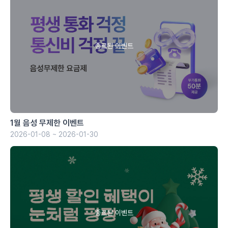
1월 음성 무제한 이벤트
2026-01-08 ~ 2026-01-30