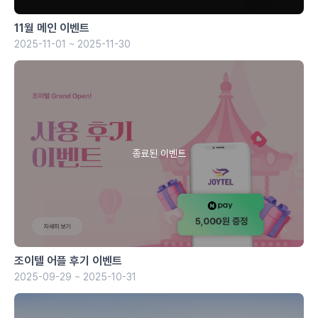
11월 메인 이벤트
2025-11-01 ~ 2025-11-30
조이텔 어플 후기 이벤트
2025-09-29 ~ 2025-10-31