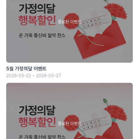
5월 가정의달 이벤트
2026-05-22 ~ 2026-05-27