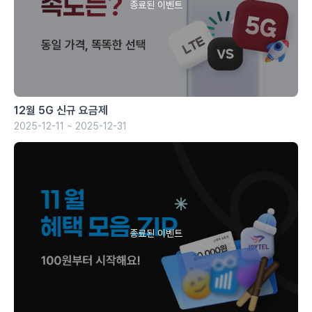
12월 5G 신규 요금제
2025-12-11 ~ 2025-12-31