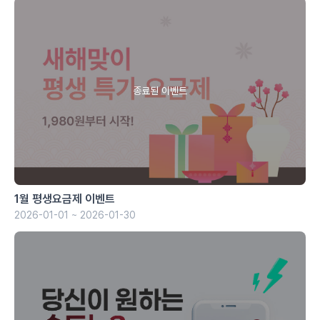
1월 평생요금제 이벤트
2026-01-01 ~ 2026-01-30