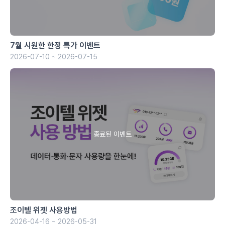
7월 시원한 한정 특가 이벤트
2026-07-10 ~ 2026-07-15
조이텔 위젯 사용방법
2026-04-16 ~ 2026-05-31