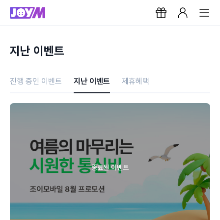
지난 이벤트
진행 중인 이벤트
지난 이벤트
제휴혜택