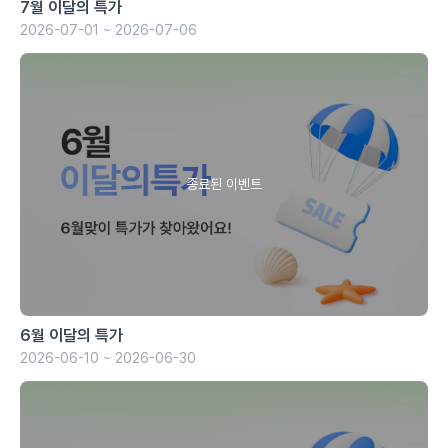
7월 이달의 특가
2026-07-01 ~ 2026-07-06
6월 이달의 특가
2026-06-10 ~ 2026-06-30