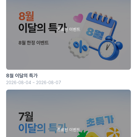
8월 이달의 특가
2026-08-04 ~ 2026-08-07