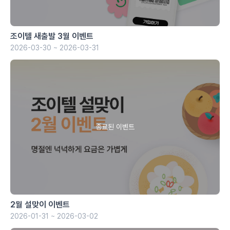
조이텔 새출발 3월 이벤트
2026-03-30 ~ 2026-03-31
2월 설맞이 이벤트
2026-01-31 ~ 2026-03-02