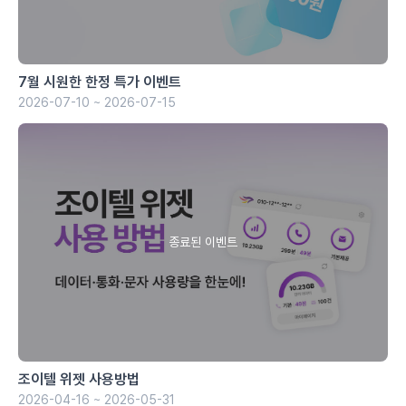
7월 시원한 한정 특가 이벤트
2026-07-10 ~ 2026-07-15
조이텔 위젯 사용방법
2026-04-16 ~ 2026-05-31