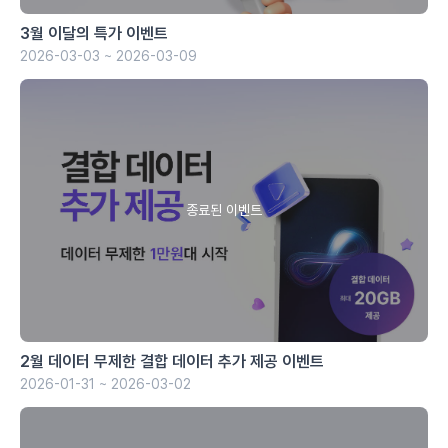
3월 이달의 특가 이벤트
2026-03-03 ~ 2026-03-09
2월 데이터 무제한 결합 데이터 추가 제공 이벤트
2026-01-31 ~ 2026-03-02