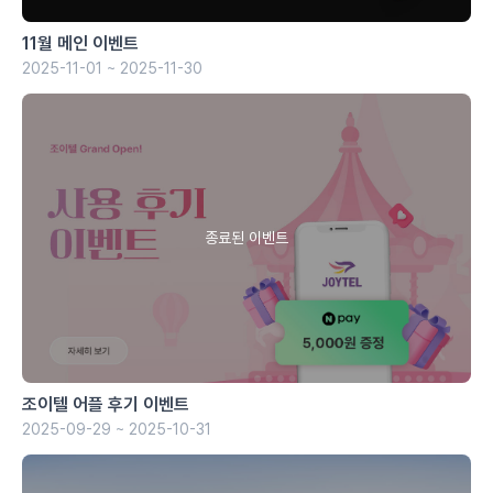
11월 메인 이벤트
2025-11-01 ~ 2025-11-30
조이텔 어플 후기 이벤트
2025-09-29 ~ 2025-10-31