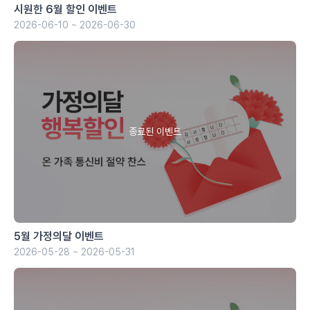
시원한 6월 할인 이벤트
2026-06-10 ~ 2026-06-30
5월 가정의달 이벤트
2026-05-28 ~ 2026-05-31