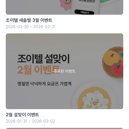
조이텔 새출발 3월 이벤트
2026-03-30 ~ 2026-03-31
2월 설맞이 이벤트
2026-01-31 ~ 2026-03-02