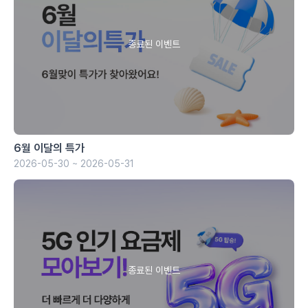
6월 이달의 특가
2026-05-30 ~ 2026-05-31