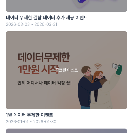
데이터 무제한 결합 데이터 추가 제공 이벤트
2026-03-03 ~ 2026-03-31
1월 데이터 무제한 이벤트
2026-01-01 ~ 2026-01-30