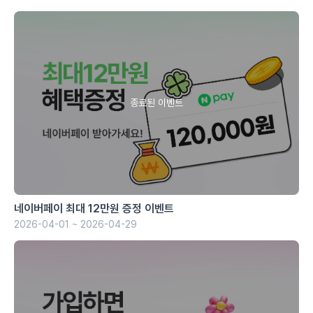
네이버페이 최대 12만원 증정 이벤트
2026-04-01 ~ 2026-04-29