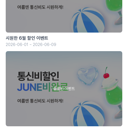
시원한 6월 할인 이벤트
2026-06-01 ~ 2026-06-09