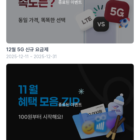
12월 5G 신규 요금제
2025-12-11 ~ 2025-12-31