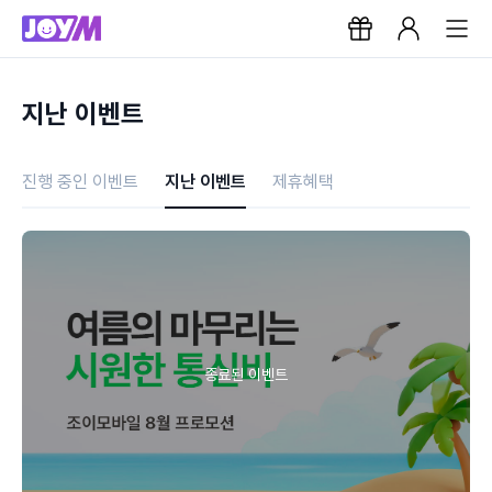
지난 이벤트
진행 중인 이벤트
지난 이벤트
제휴혜택