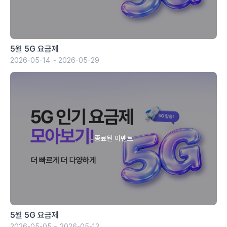
5월 5G 요금제
2026-05-14 ~ 2026-05-29
5월 5G 요금제
2026-05-05 ~ 2026-05-13