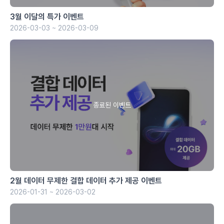
3월 이달의 특가 이벤트
2026-03-03 ~ 2026-03-09
2월 데이터 무제한 결합 데이터 추가 제공 이벤트
2026-01-31 ~ 2026-03-02