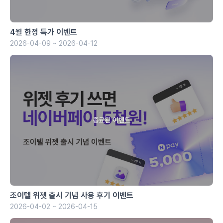
4월 한정 특가 이벤트
2026-04-09 ~ 2026-04-12
조이텔 위젯 출시 기념 사용 후기 이벤트
2026-04-02 ~ 2026-04-15