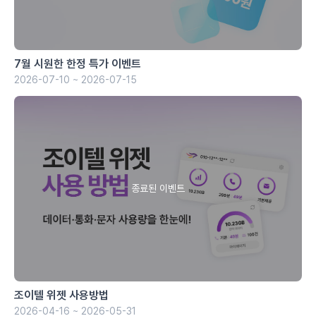
7월 시원한 한정 특가 이벤트
2026-07-10 ~ 2026-07-15
조이텔 위젯 사용방법
2026-04-16 ~ 2026-05-31