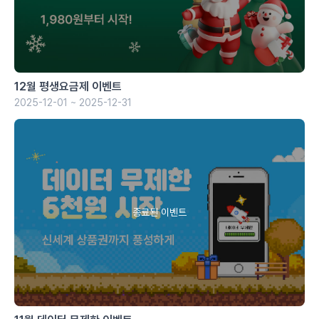
12월 평생요금제 이벤트
2025-12-01 ~ 2025-12-31