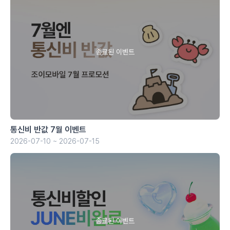
통신비 반값 7월 이벤트
2026-07-10 ~ 2026-07-15