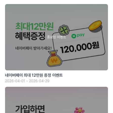
네이버페이 최대 12만원 증정 이벤트
2026-04-01 ~ 2026-04-29