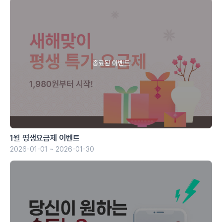
1월 평생요금제 이벤트
2026-01-01 ~ 2026-01-30