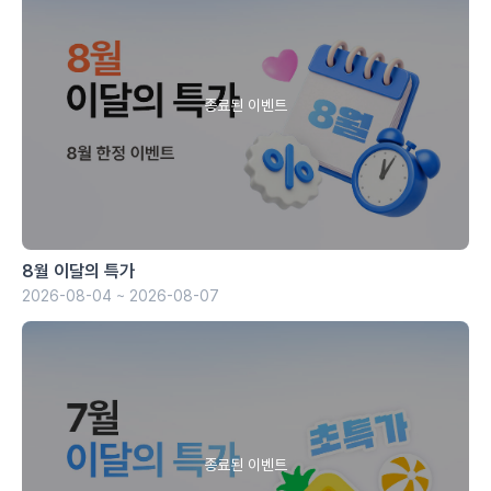
8월 이달의 특가
2026-08-04 ~ 2026-08-07