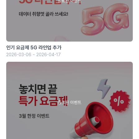
인기 요금제 5G 라인업 추가
2026-03-06 ~ 2026-04-17