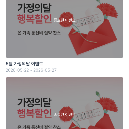
5월 가정의달 이벤트
2026-05-22 ~ 2026-05-27