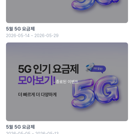
5월 5G 요금제
2026-05-14 ~ 2026-05-29
5월 5G 요금제
2026-05-05 ~ 2026-05-13