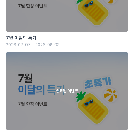
7월 이달의 특가
2026-07-07 ~ 2026-08-03