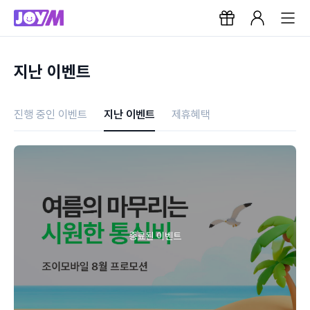
지난 이벤트
진행 중인 이벤트
지난 이벤트
제휴혜택