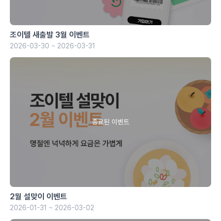
조이텔 새출발 3월 이벤트
2026-03-30 ~ 2026-03-31
2월 설맞이 이벤트
2026-01-31 ~ 2026-03-02