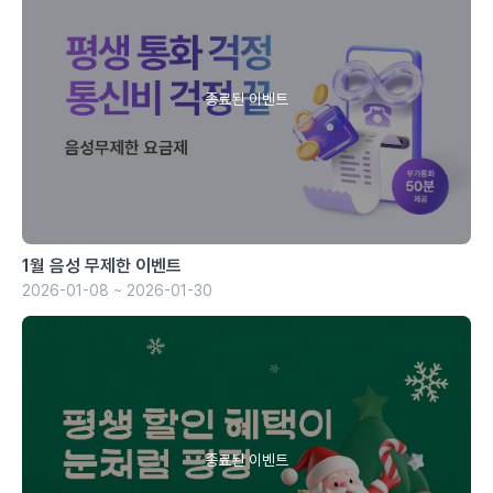
1월 음성 무제한 이벤트
2026-01-08 ~ 2026-01-30