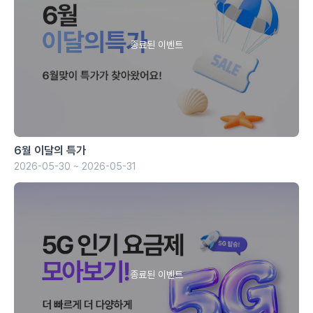
6월 이달의 특가
2026-05-30 ~ 2026-05-31