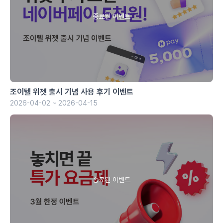
조이텔 위젯 출시 기념 사용 후기 이벤트
2026-04-02 ~ 2026-04-15