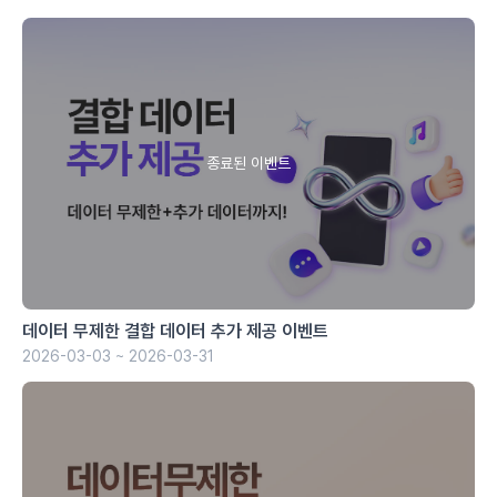
데이터 무제한 결합 데이터 추가 제공 이벤트
2026-03-03 ~ 2026-03-31