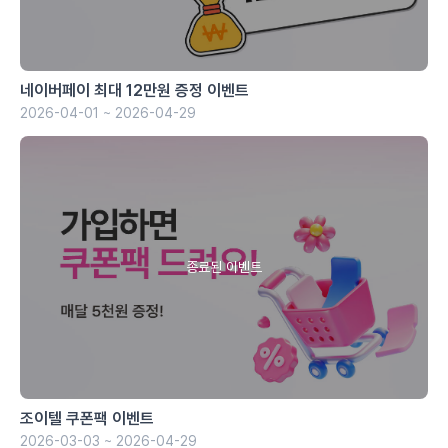
네이버페이 최대 12만원 증정 이벤트
2026-04-01 ~ 2026-04-29
조이텔 쿠폰팩 이벤트
2026-03-03 ~ 2026-04-29