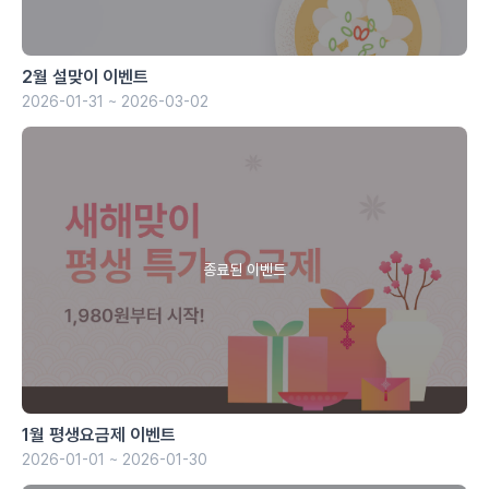
2월 설맞이 이벤트
2026-01-31 ~ 2026-03-02
1월 평생요금제 이벤트
2026-01-01 ~ 2026-01-30