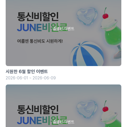
시원한 6월 할인 이벤트
2026-06-01 ~ 2026-06-09