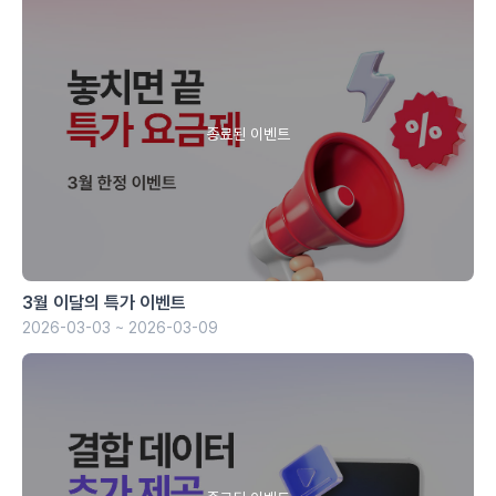
3월 이달의 특가 이벤트
2026-03-03 ~ 2026-03-09