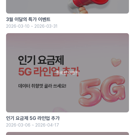
3월 이달의 특가 이벤트
2026-03-10 ~ 2026-03-31
인기 요금제 5G 라인업 추가
2026-03-06 ~ 2026-04-17