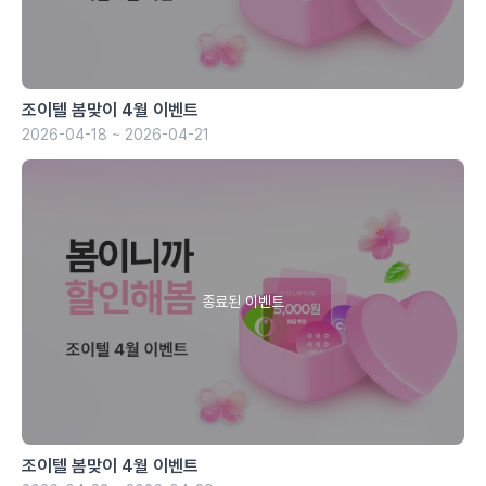
조이텔 봄맞이 4월 이벤트
2026-04-18 ~ 2026-04-21
조이텔 봄맞이 4월 이벤트