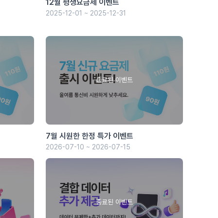
12월 평생요금제 이벤트
2025-12-01 ~ 2025-12-31
7월 시원한 한정 특가 이벤트
2026-07-10 ~ 2026-07-15