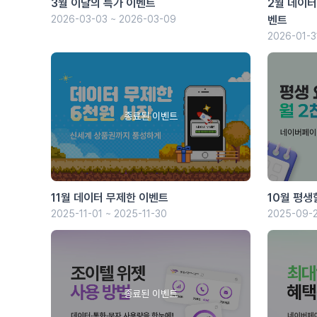
3월 이달의 특가 이벤트
2월 데이터
2026-03-03 ~ 2026-03-09
벤트
2026-01-3
11월 데이터 무제한 이벤트
10월 평생
2025-11-01 ~ 2025-11-30
2025-09-2