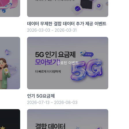
데이터 무제한 결합 데이터 추가 제공 이벤트
2026-03-03 ~ 2026-03-31
인기 5G요금제
2026-07-13 ~ 2026-08-03