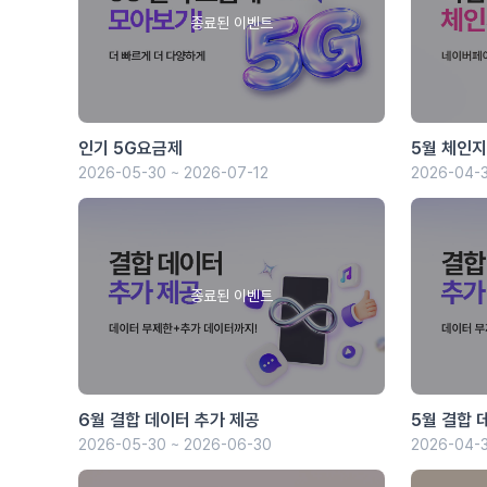
인기 5G요금제
5월 체인
2026-05-30 ~ 2026-07-12
2026-04-3
6월 결합 데이터 추가 제공
5월 결합 
2026-05-30 ~ 2026-06-30
2026-04-3