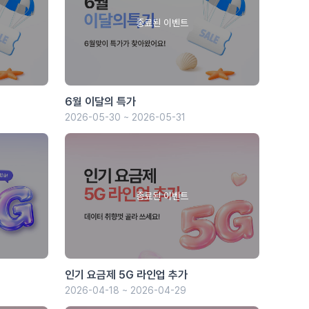
6월 이달의 특가
2026-05-30 ~ 2026-05-31
인기 요금제 5G 라인업 추가
2026-04-18 ~ 2026-04-29