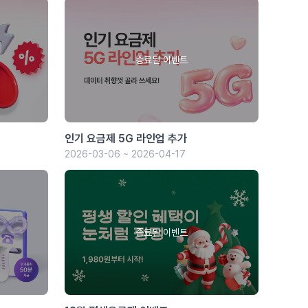
인기 요금제 5G 라인업 추가
2026-03-06 ~ 2026-04-17