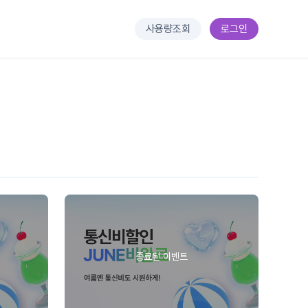
사용량조회
로그인