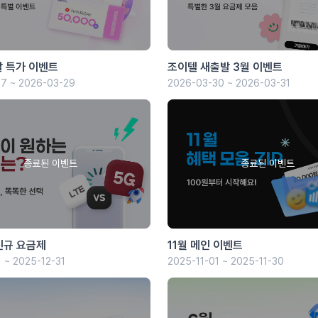
말 특가 이벤트
조이텔 새출발 3월 이벤트
7 ~ 2026-03-29
2026-03-30 ~ 2026-03-31
 신규 요금제
11월 메인 이벤트
1 ~ 2025-12-31
2025-11-01 ~ 2025-11-30