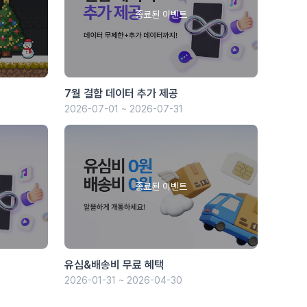
7월 결합 데이터 추가 제공
2026-07-01 ~ 2026-07-31
유심&배송비 무료 혜택
2026-01-31 ~ 2026-04-30