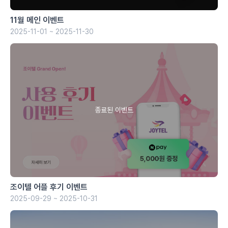
11월 메인 이벤트
2025-11-01 ~ 2025-11-30
조이텔 어플 후기 이벤트
2025-09-29 ~ 2025-10-31