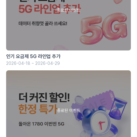
인기 요금제 5G 라인업 추가
2026-04-18 ~ 2026-04-29