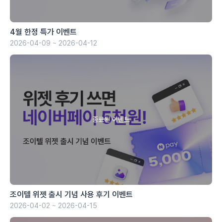
4월 한정 특가 이벤트
2026-04-09 ~ 2026-04-12
조이텔 위젯 출시 기념 사용 후기 이벤트
2026-04-02 ~ 2026-04-15