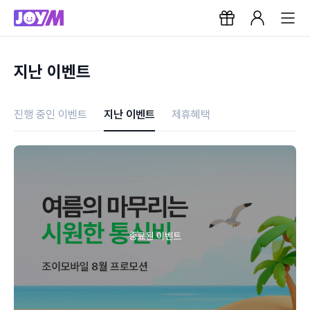
지난 이벤트
진행 중인 이벤트
지난 이벤트
제휴혜택