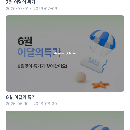
7월 이달의 특가
2026-07-01 ~ 2026-07-06
6월 이달의 특가
2026-06-10 ~ 2026-06-30