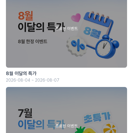
8월 이달의 특가
2026-08-04 ~ 2026-08-07