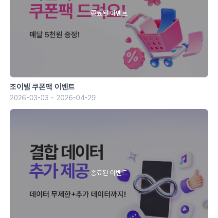
조이텔 쿠폰팩 이벤트
2026-03-03 ~ 2026-04-29