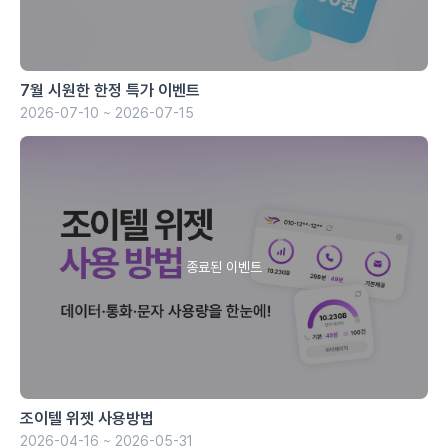
7월 시원한 한정 특가 이벤트
2026-07-10 ~ 2026-07-15
조이텔 위젯 사용방법
2026-04-16 ~ 2026-05-31