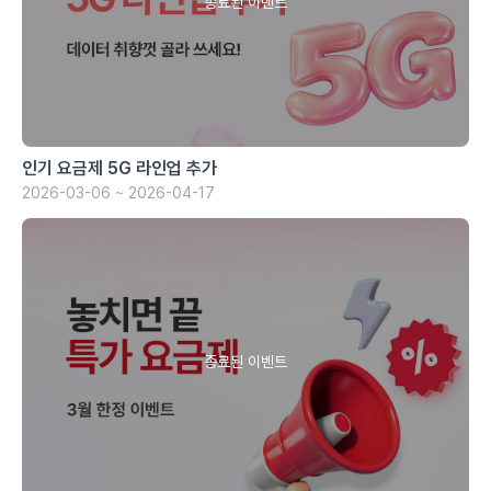
인기 요금제 5G 라인업 추가
2026-03-06 ~ 2026-04-17