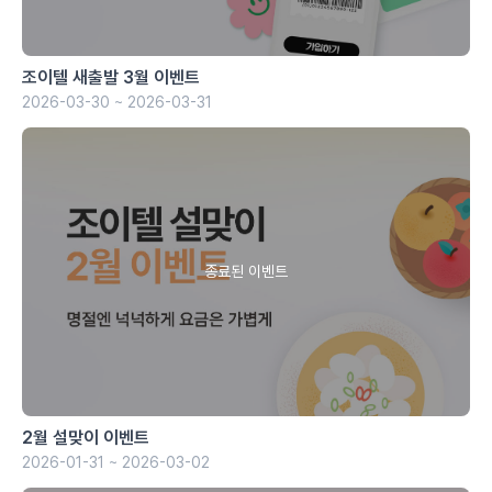
조이텔 새출발 3월 이벤트
2026-03-30 ~ 2026-03-31
2월 설맞이 이벤트
2026-01-31 ~ 2026-03-02