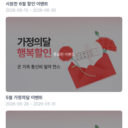
시원한 6월 할인 이벤트
2026-06-10 ~ 2026-06-30
5월 가정의달 이벤트
2026-05-28 ~ 2026-05-31