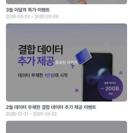
3월 이달의 특가 이벤트
2026-03-03 ~ 2026-03-09
2월 데이터 무제한 결합 데이터 추가 제공 이벤트
2026-01-31 ~ 2026-03-02