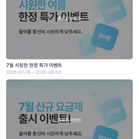
7월 시원한 한정 특가 이벤트
2026-07-16 ~ 2026-08-03