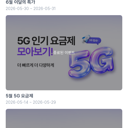
6월 이달의 특가
2026-05-30 ~ 2026-05-31
5월 5G 요금제
2026-05-14 ~ 2026-05-29