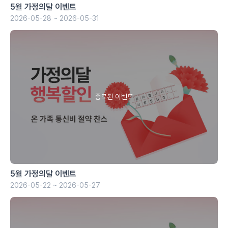
5월 가정의달 이벤트
2026-05-28 ~ 2026-05-31
5월 가정의달 이벤트
2026-05-22 ~ 2026-05-27