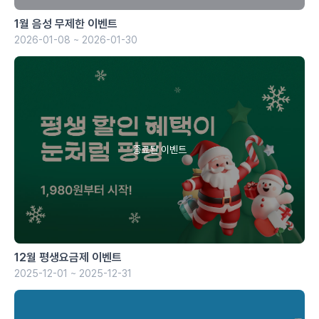
1월 음성 무제한 이벤트
2026-01-08 ~ 2026-01-30
12월 평생요금제 이벤트
2025-12-01 ~ 2025-12-31