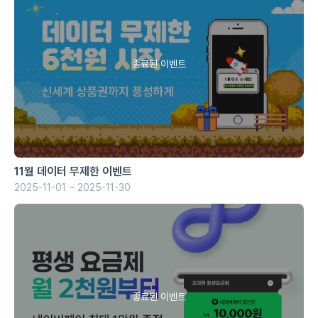
11월 데이터 무제한 이벤트
2025-11-01 ~ 2025-11-30