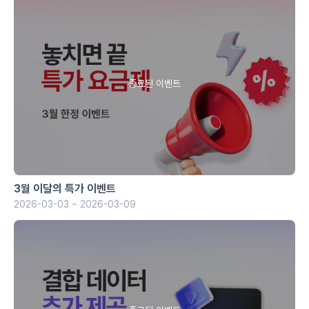
3월 이달의 특가 이벤트
2026-03-03 ~ 2026-03-09