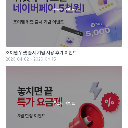
조이텔 위젯 출시 기념 사용 후기 이벤트
2026-04-02 ~ 2026-04-15