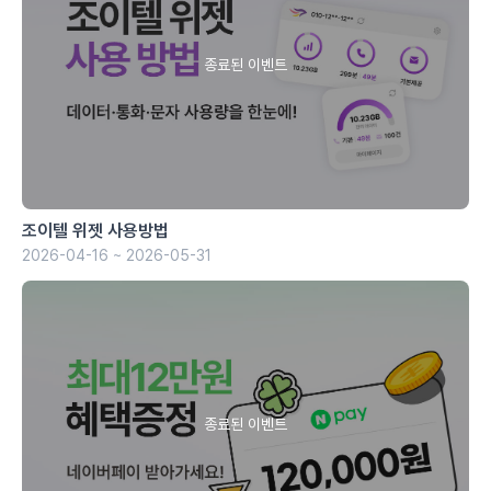
조이텔 위젯 사용방법
2026-04-16 ~ 2026-05-31