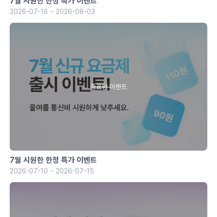
7월 시원한 한정 특가 이벤트
2026-07-16 ~ 2026-08-03
7월 시원한 한정 특가 이벤트
2026-07-10 ~ 2026-07-15