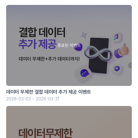
데이터 무제한 결합 데이터 추가 제공 이벤트
2026-03-03 ~ 2026-03-31