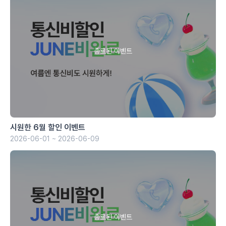
시원한 6월 할인 이벤트
2026-06-01 ~ 2026-06-09