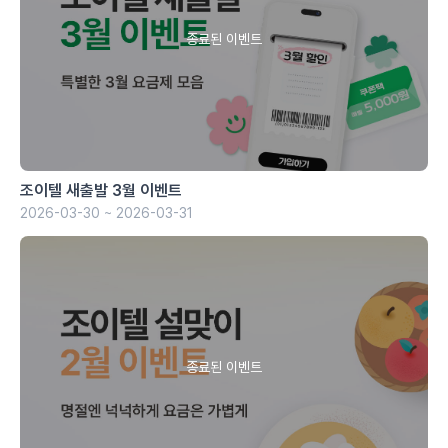
조이텔 새출발 3월 이벤트
2026-03-30 ~ 2026-03-31