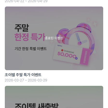
2026-04-22 ~ 2026-04-29
조이텔 주말 특가 이벤트
2026-03-27 ~ 2026-03-29